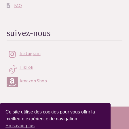
FAQ
suivez-nous
Instagram
TikTok
Amazon Shop
Ce site utilise des cookies pour vous offrir la
A compter du 07/07/2026, les commandes seront
© Charms Magic 2026
meilleure expérience de navigation
expédiées début septembre.
Politique de confidentialité
En savoir plus