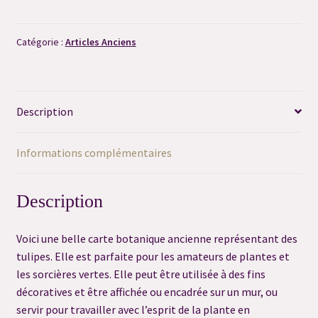
Carte
Botanique
Consultation flash question
-
Catégorie :
Articles Anciens
Tulipe
Consultation préalable de Dégagement
Consultation sortilège personnalisé
Description
Contact
Informations complémentaires
Déontologie
Description
FAQ
Voici une belle carte botanique ancienne représentant des
tulipes. Elle est parfaite pour les amateurs de plantes et
FAQ Grimoire
les sorcières vertes. Elle peut être utilisée à des fins
décoratives et être affichée ou encadrée sur un mur, ou
Merci
servir pour travailler avec l’esprit de la plante en