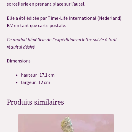
sorcellerie en prenant place sur l’autel.
Merci
Elle a été éditée par Time-Life International (Nederland)
Merci
B.V. en tant que carte postale.
Merci
Ce produit bénéficie de l’expédition en lettre suivie à tarif
réduit si désiré
Merci
Dimensions
Merci
hauteur : 17.1 cm
largeur : 12 cm
Mon compte
Produits similaires
Newsletter
Panier