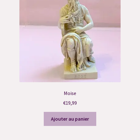
Politique de confidentialité
Réservation Consultation Ressenti
Réservation Contact Défunt
Réservation de Suivi
Réservation Harmonisation Énergétique
Réservation reçue
Moise
Résultat du Quiz
€
19,99
Résultat du Quiz
Ajouter au panier
Résultat du Quiz