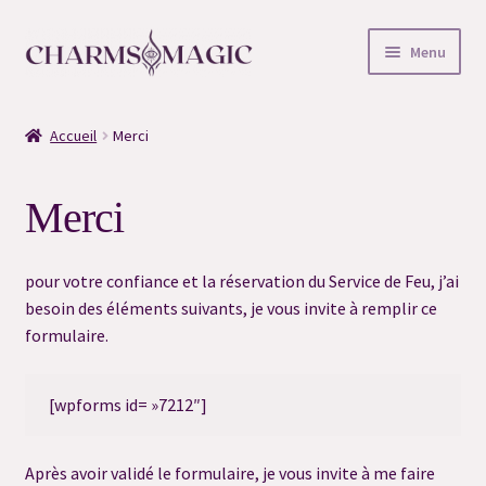
Aller
Aller
Menu
à
au
la
contenu
Accueil
navigation
Accueil
Merci
#6996 (pas de titre)
Merci
#7254 (pas de titre)
#7008 (pas de titre)
pour votre confiance et la réservation du Service de Feu, j’ai
besoin des éléments suivants, je vous invite à remplir ce
#6522 (pas de titre)
formulaire.
#6525 (pas de titre)
[wpforms id= »7212″]
#6527 (pas de titre)
Après avoir validé le formulaire, je vous invite à me faire