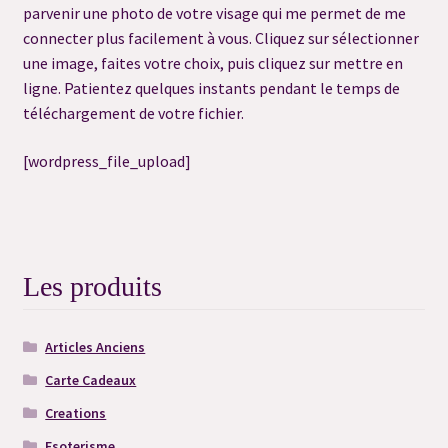
parvenir une photo de votre visage qui me permet de me
#6530 (pas de titre)
connecter plus facilement à vous. Cliquez sur sélectionner
une image, faites votre choix, puis cliquez sur mettre en
#6532 (pas de titre)
ligne. Patientez quelques instants pendant le temps de
téléchargement de votre fichier.
#7119 (pas de titre)
[wordpress_file_upload]
Blog
Charms Magic Oracle
Les produits
Commande Spéciale
Conditions Générales de vente & Mentions Légales
Articles Anciens
Carte Cadeaux
Consultation Capacités
Creations
Consultation flash message
Esoterisme