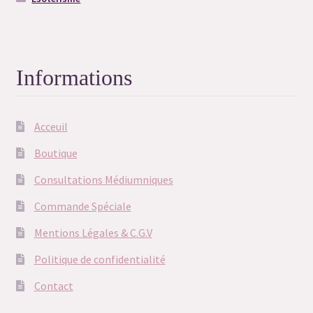
Consultation flash question
Consultation préalable de Dégagement
Informations
Consultation sortilège personnalisé
Acceuil
Contact
Boutique
Consultations Médiumniques
Déontologie
Commande Spéciale
FAQ
Mentions Légales & C.G.V
FAQ Grimoire
Politique de confidentialité
Contact
Merci