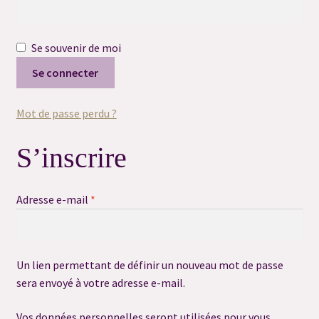
#6530 (pas de titre)
Se souvenir de moi
#6532 (pas de titre)
Se connecter
#7119 (pas de titre)
Mot de passe perdu ?
Blog
S’inscrire
Charms Magic Oracle
Obligatoire
Adresse e-mail
*
Commande Spéciale
Conditions Générales de vente & Mentions Légales
Un lien permettant de définir un nouveau mot de passe
Consultation Capacités
sera envoyé à votre adresse e-mail.
Consultation flash message
Vos données personnelles seront utilisées pour vous