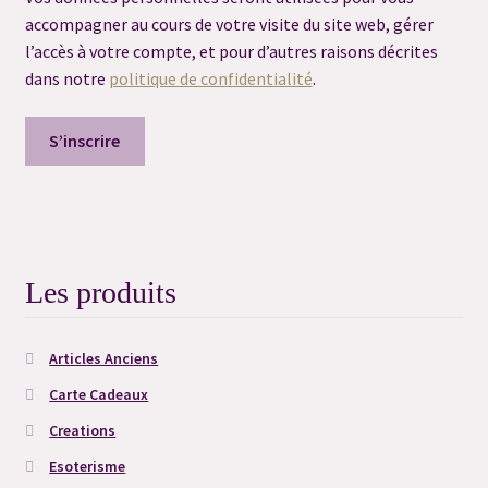
accompagner au cours de votre visite du site web, gérer
l’accès à votre compte, et pour d’autres raisons décrites
Consultation flash question
dans notre
politique de confidentialité
.
Consultation préalable de Dégagement
S’inscrire
Consultation sortilège personnalisé
Contact
Déontologie
Les produits
FAQ
Articles Anciens
Carte Cadeaux
FAQ Grimoire
Creations
Merci
Esoterisme