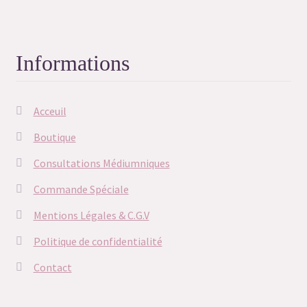
Merci
Merci
Informations
Merci
Acceuil
Merci
Boutique
Merci
Consultations Médiumniques
Commande Spéciale
Mon compte
Mentions Légales & C.G.V
Newsletter
Politique de confidentialité
Contact
Panier