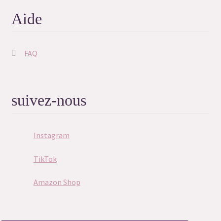
Politique de confidentialité
Aide
Réservation Consultation Ressenti
Réservation Contact Défunt
FAQ
Réservation de Suivi
suivez-nous
Réservation Harmonisation Énergétique
Réservation reçue
Instagram
Résultat du Quiz
TikTok
Amazon Shop
Résultat du Quiz
Résultat du Quiz