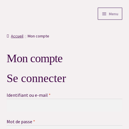
Aller
Aller
Menu
à
au
la
contenu
Accueil
navigation
Accueil
Mon compte
#6996 (pas de titre)
Mon compte
#7254 (pas de titre)
#7008 (pas de titre)
Se connecter
#6522 (pas de titre)
Obligatoire
Identifiant ou e-mail
*
#6525 (pas de titre)
#6527 (pas de titre)
Obligatoire
Mot de passe
*