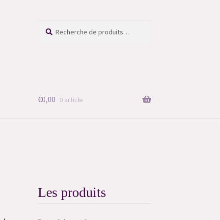
Recherche
Recherche
pour :
€
0,00
0 article
Les produits
i