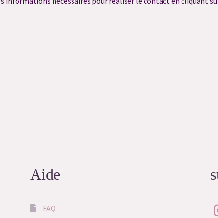
s informations nécessaires pour réaliser le contact en cliquant sur
confidentialité
Réservation Consultation Ressenti
uivi
Réservation Harmonisation Énergétique
Réservation reçue
u Quiz
Résultat du Quiz
Validation de la commande
Aide
s
FAQ