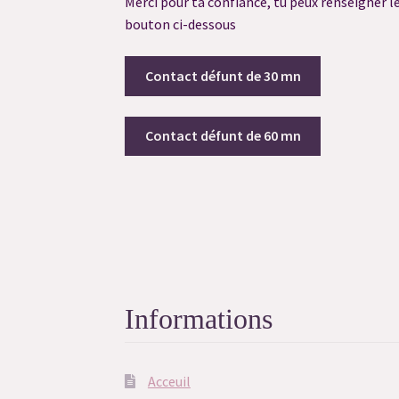
Merci pour ta confiance, tu peux renseigner le
bouton ci-dessous
Mon compte
Newsletter
Panier
Politique de 
Contact défunt de 30 mn
Réservation Contact Défunt
Réservation de S
Résultat du Quiz
Résultat du Quiz
Résultat d
Contact défunt de 60 mn
Informations
Acceuil