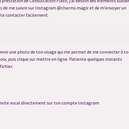
a prestation de Consultation Flash, j’ai besoin des éléments suivan
e pas de me suivre sur Instagram @charms.magic et de m’envoyer un
confidentialité
Réservation Consultation Ressenti
e te contacter facilement.
uivi
Réservation Harmonisation Énergétique
Réservation reçue
u Quiz
Résultat du Quiz
Validation de la commande
rvenir une photo de ton visage qui me permet de me connecter à toi
oix, puis clique sur mettre en ligne. Patiente quelques instants
ichier.
 note vocal directement sur ton compte Instagram