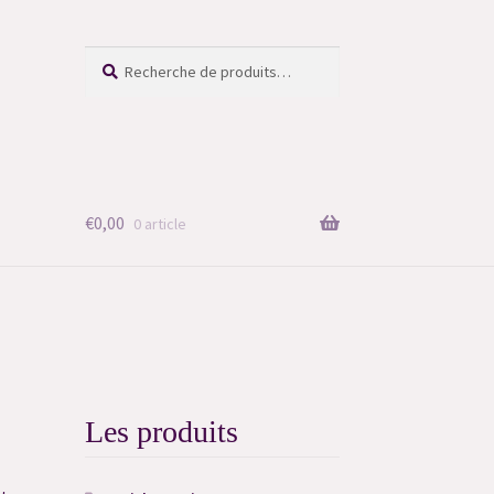
Recherche
Recherche
pour :
€
0,00
0 article
Les produits
i