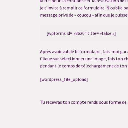
Merci pour ta confiance et la réservation de l
je t’invite à remplir ce formulaire. N’oubli
Mon compte
Newsletter
Panier
Politique de 
message privé de « coucou » afin que je puiss
Réservation Contact Défunt
Réservation de S
[wpforms id= »8620″ title= »false »]
Résultat du Quiz
Résultat du Quiz
Résultat d
Après avoir validé le formulaire, fais-moi pa
Clique sur sélectionner une image, fais ton ch
pendant le temps de téléchargement de ton f
[wordpress_file_upload]
Tu recevras ton compte rendu sous forme de