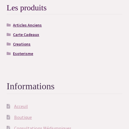
Les produits
Merci
Merci
Articles Anciens
Carte Cadeaux
Merci
Creations
Merci
Esoterisme
Merci
Mon compte
Informations
Newsletter
Acceuil
Panier
Boutique
Consultations Médiumniques