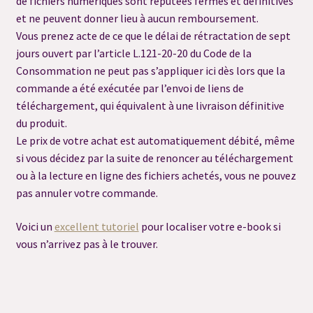
de fichiers numériques sont réputées fermes et définitives
et ne peuvent donner lieu à aucun remboursement.
Consultation flash question
Vous prenez acte de ce que le délai de rétractation de sept
jours ouvert par l’article L.121-20-20 du Code de la
Consommation ne peut pas s’appliquer ici dès lors que la
Consultation préalable de Dégagement
commande a été exécutée par l’envoi de liens de
téléchargement, qui équivalent à une livraison définitive
Consultation sortilège personnalisé
du produit.
Le prix de votre achat est automatiquement débité, même
Contact
si vous décidez par la suite de renoncer au téléchargement
ou à la lecture en ligne des fichiers achetés, vous ne pouvez
Déontologie
pas annuler votre commande.
FAQ
Voici un
excellent tutoriel
pour localiser votre e-book si
vous n’arrivez pas à le trouver.
FAQ Grimoire
Merci