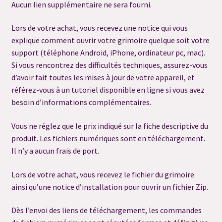
Aucun lien supplémentaire ne sera fourni.
#6530 (pas de titre)
Lors de votre achat, vous recevez une notice qui vous
#6532 (pas de titre)
explique comment ouvrir votre grimoire quelque soit votre
support (téléphone Android, iPhone, ordinateur pc, mac).
#7119 (pas de titre)
Si vous rencontrez des difficultés techniques, assurez-vous
d’avoir fait toutes les mises à jour de votre appareil, et
Blog
référez-vous à un tutoriel disponible en ligne si vous avez
besoin d’informations complémentaires.
Charms Magic Oracle
Vous ne réglez que le prix indiqué sur la fiche descriptive du
produit. Les fichiers numériques sont en téléchargement.
Commande Spéciale
Il n’y a aucun frais de port.
Conditions Générales de vente & Mentions Légales
Lors de votre achat, vous recevez le fichier du grimoire
ainsi qu’une notice d’installation pour ouvrir un fichier Zip.
Consultation Capacités
Dès l’envoi des liens de téléchargement, les commandes
Consultation flash message