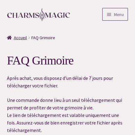
Aller
Aller
Menu
à
au
la
contenu
Accueil
navigation
Accueil
FAQ Grimoire
#6996 (pas de titre)
FAQ Grimoire
#7254 (pas de titre)
#7008 (pas de titre)
Après achat, vous disposez d’un délai de 7 jours pour
télécharger votre fichier.
#6522 (pas de titre)
Une commande donne lieu à un seul téléchargement qui
permet de profiter de votre grimoire à vie.
#6525 (pas de titre)
Le lien de téléchargement est valable uniquement une
fois. Assurez-vous de bien enregistrer votre fichier après
#6527 (pas de titre)
téléchargement.