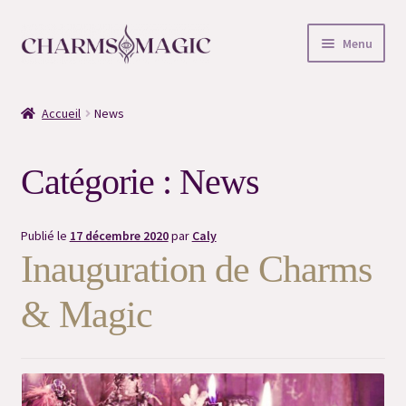
Aller
Aller
Menu
à
au
la
contenu
Accueil
navigation
Accueil
News
#6996 (pas de titre)
Catégorie :
News
#7254 (pas de titre)
#7008 (pas de titre)
Publié le
17 décembre 2020
par
Caly
Inauguration de Charms
#6522 (pas de titre)
& Magic
#6525 (pas de titre)
#6527 (pas de titre)