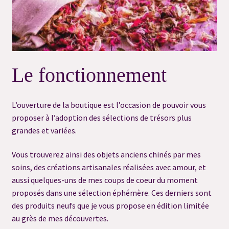
Politique de confidentialité
Réservation Consultation Ressenti
Réservation Contact Défunt
Le fonctionnement
Réservation de Suivi
L’ouverture de la boutique est l’occasion de pouvoir vous
Réservation Harmonisation Énergétique
proposer à l’adoption des sélections de trésors plus
grandes et variées.
Réservation reçue
Vous trouverez ainsi des objets anciens chinés par mes
Résultat du Quiz
soins, des créations artisanales réalisées avec amour, et
aussi quelques-uns de mes coups de coeur du moment
Résultat du Quiz
proposés dans une sélection éphémère. Ces derniers sont
des produits neufs que je vous propose en édition limitée
Résultat du Quiz
au grès de mes découvertes.