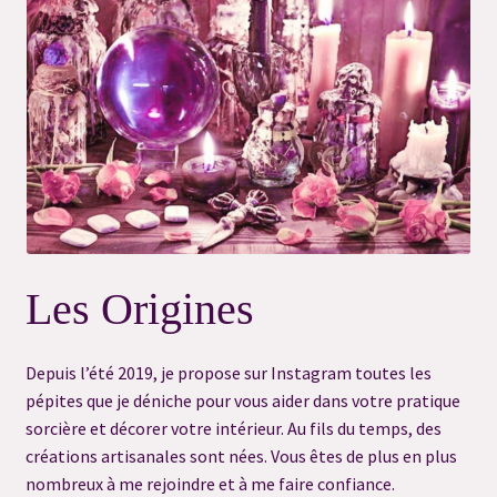
#6530 (pas de titre)
#6532 (pas de titre)
#7119 (pas de titre)
Blog
Charms Magic Oracle
Les Origines
Commande Spéciale
Depuis l’été 2019, je propose sur Instagram toutes les
Conditions Générales de vente & Mentions Légales
pépites que je déniche pour vous aider dans votre pratique
sorcière et décorer votre intérieur. Au fils du temps, des
Consultation Capacités
créations artisanales sont nées. Vous êtes de plus en plus
nombreux à me rejoindre et à me faire confiance.
Consultation flash message