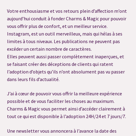
Votre enthousiasme et vos retours plein d’affection m’ont
Consultation flash question
aujourd’hui conduit à fonder Charms & Magic pour pouvoir
vous offrir plus de confort, et un meilleur service.
Consultation préalable de Dégagement
Instagram, est un outil merveilleux, mais qui hélas à ses
limites à tous niveaux. Les publications ne peuvent pas
Consultation sortilège personnalisé
excéder un certain nombre de caractères.
Elles peuvent aussi passer complètement inaperçues, et
Contact
se faisant créer des déceptions de clients qui ratent
l’adoption d’objets qu’ils n’ont absolument pas vu passer
Déontologie
dans leurs fils d’actualité.
J’ai à cœur de pouvoir vous offrir la meilleure expérience
FAQ
possible et de vous faciliter les choses au maximum.
Charms & Magic vous permet ainsi d’accéder clairement à
FAQ Grimoire
tout ce qui est disponible à l’adoption 24H/24 et 7 jours/7.
Merci
Une newsletter vous annoncera à l’avance la date des