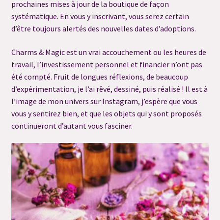
prochaines mises à jour de la boutique de façon
Merci
systématique. En vous y inscrivant, vous serez certain
d’être toujours alertés des nouvelles dates d’adoptions.
Merci
Charms & Magic est un vrai accouchement ou les heures de
Merci
travail, l’investissement personnel et financier n’ont pas
été compté. Fruit de longues réflexions, de beaucoup
d’expérimentation, je l’ai rêvé, dessiné, puis réalisé ! Il est à
Merci
l’image de mon univers sur Instagram, j’espère que vous
vous y sentirez bien, et que les objets qui y sont proposés
Merci
continueront d’autant vous fasciner.
Mon compte
Newsletter
Panier