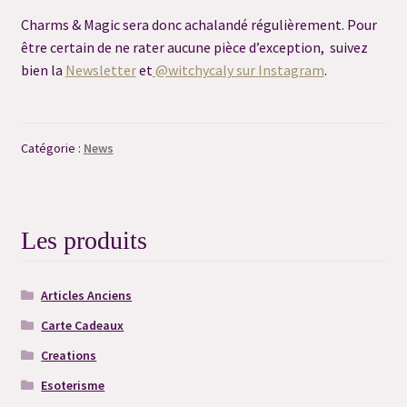
Charms & Magic sera donc achalandé régulièrement. Pour
Résultat du Quiz
être certain de ne rater aucune pièce d’exception, suivez
bien la
Newsletter
et
@witchycaly sur Instagram
.
Validation de la commande
Catégorie :
News
Les produits
Articles Anciens
Carte Cadeaux
Creations
Esoterisme