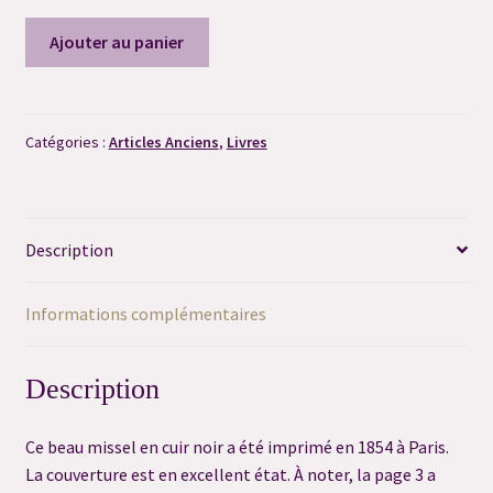
quantité
Ajouter au panier
Consultation flash question
de
Missel
Consultation préalable de Dégagement
Mois
de
Catégories :
Articles Anciens
,
Livres
Marie
Consultation sortilège personnalisé
par
Alexandre
Contact
Description
Ielowicki
Déontologie
Informations complémentaires
FAQ
Description
FAQ Grimoire
Ce beau missel en cuir noir a été imprimé en 1854 à Paris.
Merci
La couverture est en excellent état. À noter, la page 3 a