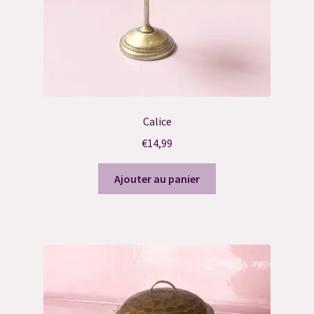
Politique de confidentialité
Réservation Consultation Ressenti
Réservation Contact Défunt
Réservation de Suivi
Calice
€
14,99
Réservation Harmonisation Énergétique
Ajouter au panier
Réservation reçue
Résultat du Quiz
Résultat du Quiz
Résultat du Quiz