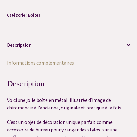
Palmistry
Comfort
Consultation flash question
Catégorie :
Boites
Consultation préalable de Dégagement
Description
Consultation sortilège personnalisé
Informations complémentaires
Contact
Déontologie
Description
FAQ
Voici une jolie boîte en métal, illustrée d’image de
chiromancie à l’ancienne, originale et pratique à la fois.
FAQ Grimoire
C’est un objet de décoration unique parfait comme
Merci
accessoire de bureau pour y ranger des stylos, sur une