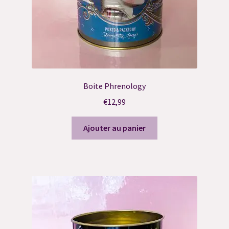
Politique de confidentialité
Réservation Consultation Ressenti
Réservation Contact Défunt
Réservation de Suivi
Boite Phrenology
€
12,99
Réservation Harmonisation Énergétique
Ajouter au panier
Réservation reçue
Résultat du Quiz
Résultat du Quiz
Résultat du Quiz