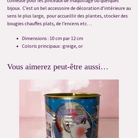
coiffeuse pour les pinceaux de maquillage ou quelques
Merci
bijoux. C’est un bel accessoire de décoration d’intérieure au
sens le plus large, pour accueillir des plantes, stocker des
bougies chauffes plats, de l’encens etc…
Merci
Dimensions : 10 cm par 12 cm
Merci
Coloris principaux : greige, or
Merci
Vous aimerez peut-être aussi…
Merci
Mon compte
Newsletter
Panier