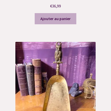
€
36,99
Consultation flash question
Ajouter au panier
Consultation préalable de Dégagement
Consultation sortilège personnalisé
Contact
Déontologie
FAQ
FAQ Grimoire
Merci