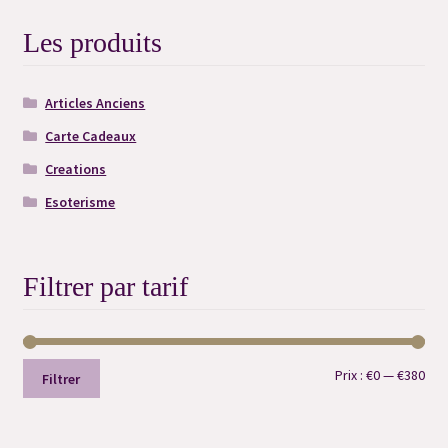
Les produits
Articles Anciens
Carte Cadeaux
Creations
Esoterisme
Filtrer par tarif
Prix
Prix
Prix :
€0
—
€380
Filtrer
min
ma