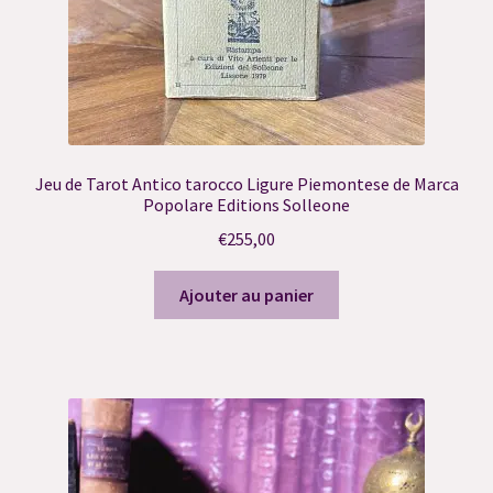
Politique de confidentialité
Réservation Consultation Ressenti
Réservation Contact Défunt
Réservation de Suivi
Jeu de Tarot Antico tarocco Ligure Piemontese de Marca
Popolare Editions Solleone
Réservation Harmonisation Énergétique
€
255,00
Réservation reçue
Ajouter au panier
Résultat du Quiz
Résultat du Quiz
Résultat du Quiz