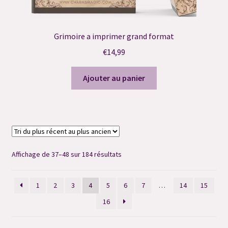
Grimoire a imprimer grand format
€
14,99
Ajouter au panier
Trié
Affichage de 37–48 sur 184 résultats
du
plus
1
2
3
4
5
6
7
…
14
15
récent
au
16
plus
ancien